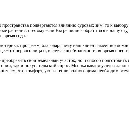
го пространства подвергаются влиянию суровых зим, то к выбору
е растения, поэтому если Вы решились обратиться в нашу студ
е время года.
терных программ, благодаря чему наш клиент имеет возможнос
щее» от первого лица и, в случае необходимости, вовремя внести
преобразить свой земельный участок, но и способ подготовить ег
ории, так и покупательский спрос. Мы оказываем услуги ландша
понимаем, что комфорт, уют и тепло родного дома необходим всем