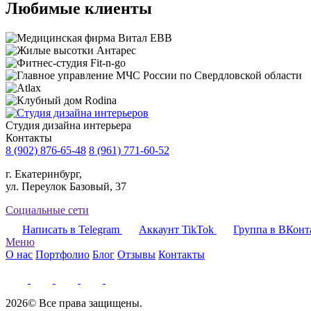
Любимые клиенты
Cтудия дизайна интерьера
Контакты
8 (902) 876-65-48
8 (961) 771-60-52
г. Екатеринбург,
ул. Переулок Базовый, 37
Социальные сети
Написать в Telegram
Аккаунт TikTok
Группа в ВКонт
Меню
О нас
Портфолио
Блог
Отзывы
Контакты
2026© Все права защищены.