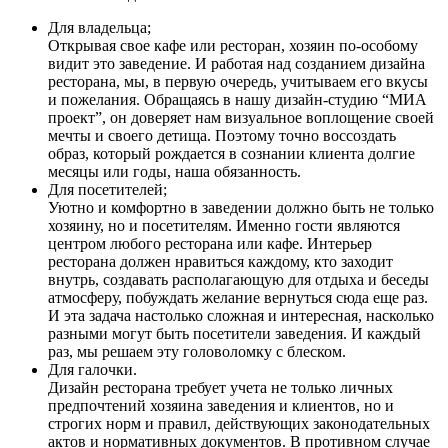
Для владельца;
Открывая свое кафе или ресторан, хозяин по-особому
видит это заведение. И работая над созданием дизайна
ресторана, мы, в первую очередь, учитываем его вкусы
и пожелания. Обращаясь
в нашу дизайн-студию
“МИА
проект”, он доверяет нам визуальное воплощение своей
мечты и своего детища. Поэтому точно воссоздать
образ, который рождается в сознании клиента долгие
месяцы или годы, наша обязанность.
Для посетителей;
Уютно и комфортно в заведении должно быть не только
хозяину, но и посетителям. Именно гости являются
центром любого ресторана или кафе. Интерьер
ресторана должен нравиться каждому, кто заходит
внутрь, создавать располагающую для отдыха и беседы
атмосферу, побуждать желание вернуться сюда еще раз.
И эта задача настолько сложная и интересная, насколько
разными могут быть посетители заведения. И каждый
раз, мы решаем
эту головоломку с блеском.
Для галочки.
Дизайн ресторана требует учета не только личных
предпочтений хозяина заведения и клиентов, но и
строгих норм и правил, действующих законодательных
актов и нормативных документов. В противном случае