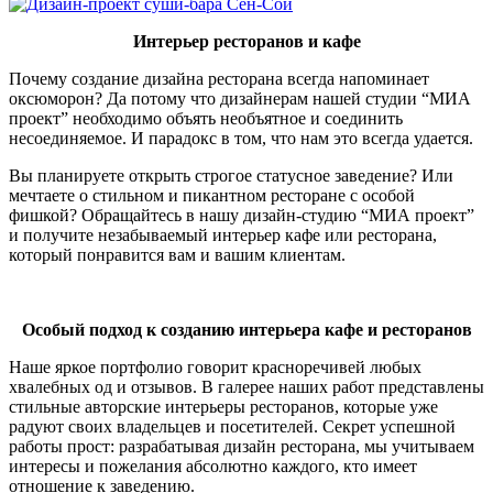
Интерьер
рестор
анов
и кафе
Почему создание дизайна ресторана всегда напоминает
оксюморон? Да потому что дизайнерам
нашей
студии “МИА
проект” необходимо объять необъятное и соединить
несоединяемое. И парадокс в том, что нам это всегда удается.
Вы планируете открыть строгое статусное заведение? Или
мечтаете о стильном и пикантном ресторане с особой
фишкой? Обращайтесь в нашу дизайн-студию “МИА проект”
и получите незабываемый интерьер кафе или ресторана,
который понравится вам и вашим клиентам.
Особый
подход
к созданию интерьера кафе и ресторанов
Наше яркое портфолио говорит красноречивей любых
хвалебных од и отзывов. В галерее
наших работ
представлены
стильные авторские интерьеры ресторанов, которые уже
радуют своих владельцев и посетителей. Секрет успешной
работы прост: разрабатывая дизайн ресторана, мы учитываем
интересы и пожелания абсолютно каждого, кто имеет
отношение к заведению.