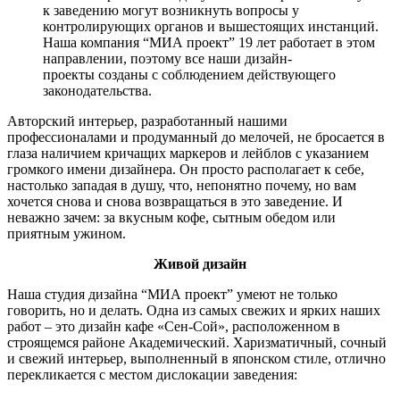
к заведению могут возникнуть вопросы у
контролирующих органов и вышестоящих инстанций.
Наша компания “МИА проект”
19 лет работает
в этом
направлении, поэтому все наши дизайн-
проекты созданы с соблюдением действующего
законодательства.
Авторский интерьер, разработанный
нашими
профессионалами
и продуманный до мелочей, не бросается в
глаза наличием кричащих маркеров и лейблов с указанием
громкого имени дизайнера. Он просто располагает к себе,
настолько западая в душу, что, непонятно почему, но вам
хочется снова и снова возвращаться в это заведение. И
неважно зачем: за вкусным кофе, сытным обедом или
приятным ужином.
Живой дизайн
Наша
студия дизайна “МИА проект” умеют не только
говорить, но и делать. Одна из самых свежих и ярких наших
работ – это дизайн кафе «Сен-Сой», расположенном в
строящемся районе Академический. Харизматичный, сочный
и свежий интерьер, выполненный в японском стиле, отлично
перекликается с местом дислокации заведения: